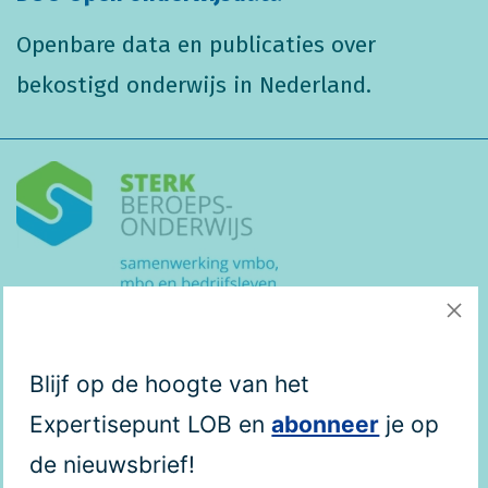
Openbare data en publicaties over
bekostigd onderwijs in Nederland.
Leerlingenstromen SBO
Blijf op de hoogte van het
In de stroomdiagrammen ‘Bestemming na
Expertisepunt LOB en
abonneer
je op
het VMBO’ worden leerlingenstromen
de nieuwsbrief!
tussen vmbo-vestigingen en mbo-