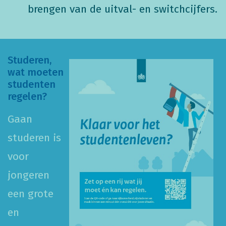
brengen van de uitval- en switchcijfers.
Studeren,
wat moeten
studenten
regelen?
Gaan
studeren is
voor
jongeren
een grote
en