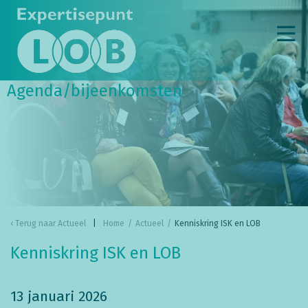
Agenda/bijeenkomsten
Terug naar
Actueel
Home
/
Actueel
/
Kenniskring ISK en LOB
Kenniskring ISK en LOB
13 januari 2026