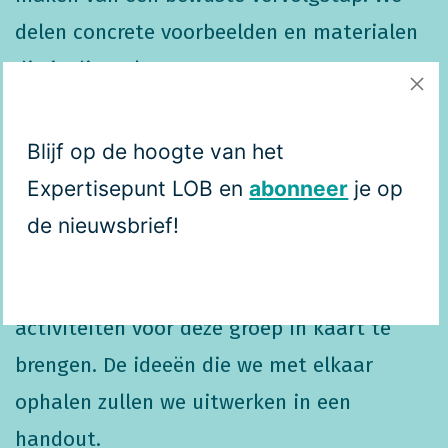
delen concrete voorbeelden en materialen
die je direct kan toepassen.
Ook besteden we aandacht aan
LOB voor
Blijf op de hoogte van het
de Alfa-groep.
ISK Onze Wereld vertelt hoe
Expertisepunt LOB en
abonneer
je op
zij met deze groep leerlingen aan LOB
de nieuwsbrief!
werken. Vervolgens gaan we met elkaar in
gesprek om nog meer nuttige LOB-
activiteiten voor deze groep in kaart te
brengen. De ideeën die we met elkaar
ophalen zullen we uitwerken in een
handout.